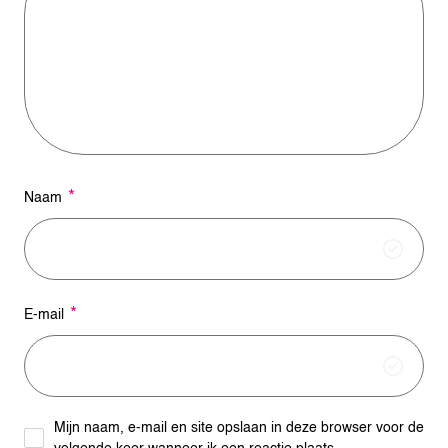
a
t
i
v
e
:
*
Naam
*
E-mail
Mijn naam, e-mail en site opslaan in deze browser voor de