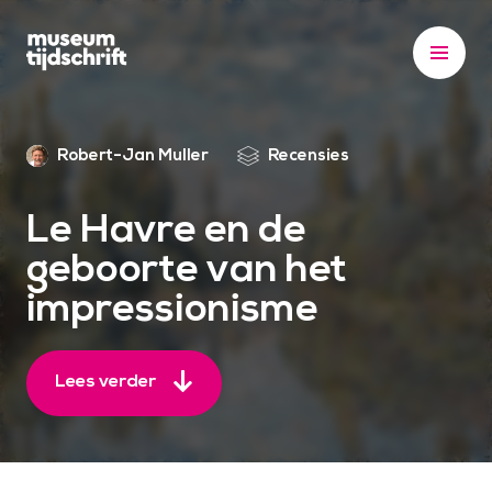
S
k
i
p
t
Robert-Jan Muller
Recensies
o
c
o
Le Havre en de
n
geboorte van het
t
impressionisme
e
n
t
Lees verder