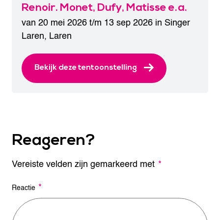
Renoir. Monet, Dufy, Matisse e.a.
van 20 mei 2026 t/m 13 sep 2026 in
Singer
Laren
,
Laren
Bekijk deze tentoonstelling
Reageren?
Vereiste velden zijn gemarkeerd met
A
*
l
t
*
Reactie
e
r
n