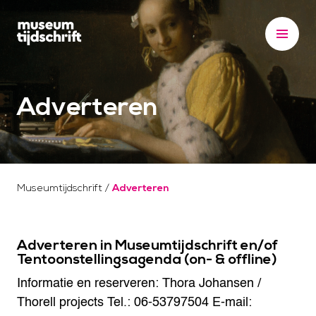
S
k
i
p
t
Adverteren
o
c
o
n
t
Museumtijdschrift
/
Adverteren
e
n
t
Adverteren in Museumtijdschrift en/of
Tentoonstellingsagenda (on- & offline)
Informatie en reserveren: Thora Johansen /
Thorell projects
Tel.: 06-53797504
E-mail: