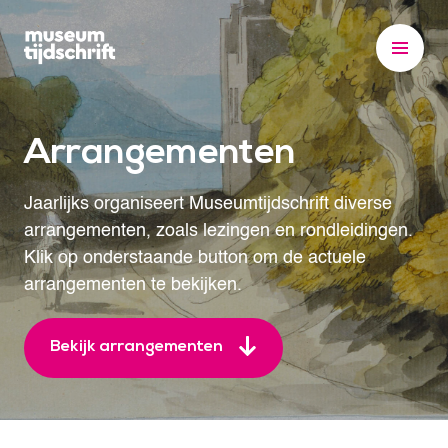
S
k
i
p
t
Arrangementen
o
c
o
Jaarlijks organiseert Museumtijdschrift diverse
n
arrangementen, zoals lezingen en rondleidingen.
t
Klik op onderstaande button om de actuele
e
arrangementen te bekijken.
n
t
Bekijk arrangementen