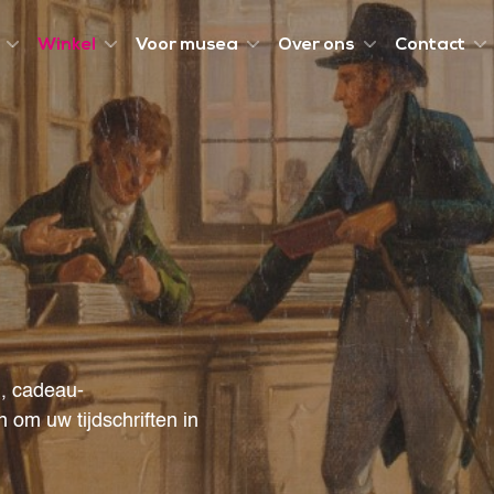
Winkel
Voor musea
Over ons
Contact
, cadeau-
m uw tijdschriften in