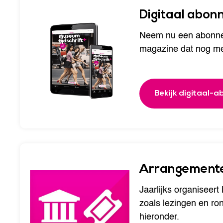
Digitaal abo
Neem nu een abonnem
magazine dat nog mee
Bekijk digitaal-
Arrangement
Jaarlijks organiseer
zoals lezingen en ro
hieronder.