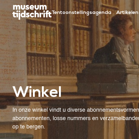
S
k
Tentoonstellingsagenda
Artikelen
i
p
t
o
c
o
n
t
Winkel
e
n
t
In onze winkel vindt u diverse abonnementsvormen
abonnementen, losse nummers en verzamelbanden o
op te bergen.