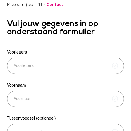
Museumtijdschrift
/
Contact
Vul jouw gegevens in op
onderstaand formulier
Voorletters
C
o
n
t
a
Voornaam
c
t
D
e
Tussenvoegsel (optioneel)
t