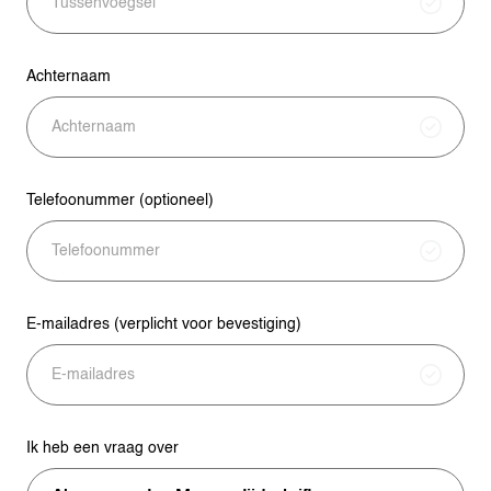
a
i
l
Achternaam
s
Telefoonummer (optioneel)
E-mailadres (verplicht voor bevestiging)
Ik heb een vraag over