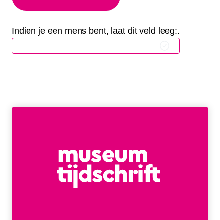
Indien je een mens bent, laat dit veld leeg:.
A
l
t
e
r
n
a
t
i
v
e
: