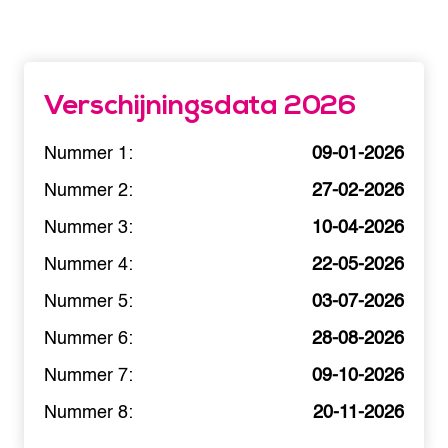
o
e
n
p
k
r
e
i
l
j
Verschijningsdata 2026
i
s
j
i
Nummer 1:
09-01-2026
k
s
e
:
Nummer 2:
27-02-2026
p
€
r
Nummer 3:
10-04-2026
i
8
Nummer 4:
22-05-2026
j
5
s
,
Nummer 5:
03-07-2026
w
0
a
0
Nummer 6:
28-08-2026
s
.
:
Nummer 7:
09-10-2026
€
Nummer 8:
20-11-2026
9