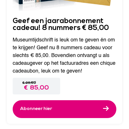
s
.
:
€
Geef een jaarabonnement
4
cadeau! 8 nummers € 85,00
0
,
Museumtijdschrift is leuk om te geven én om
5
te krijgen! Geef nu 8 nummers cadeau voor
0
slechts € 85,00. Bovendien ontvangt u als
.
cadeaugever op het factuuradres een chique
cadeaubon, leuk om te geven!
€
96,50
€
85,00
O
H
o
u
r
i
Abonneer hier
s
d
p
i
r
g