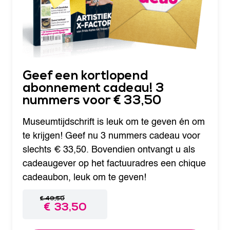
Geef een kortlopend
abonnement cadeau! 3
nummers voor € 33,50
Museumtijdschrift is leuk om te geven én om
te krijgen! Geef nu 3 nummers cadeau voor
slechts € 33,50. Bovendien ontvangt u als
cadeaugever op het factuuradres een chique
cadeaubon, leuk om te geven!
€
40,50
€
33,50
O
H
o
u