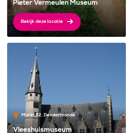
Pieter Vermeulen Museum
Bekijk deze locatie
Markt 32
Dendermonde
Vleeshuismuseum