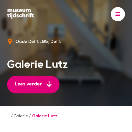
S
k
i
p
t
Oude Delft 195
Delft
o
c
o
Galerie Lutz
n
t
e
Lees verder
n
t
/
Galerie
/
Galerie Lutz