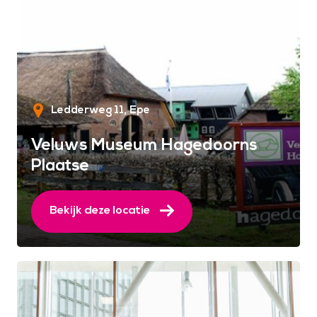
Ledderweg 11
Epe
Veluws Museum Hagedoorns
Plaatse
Bekijk deze locatie