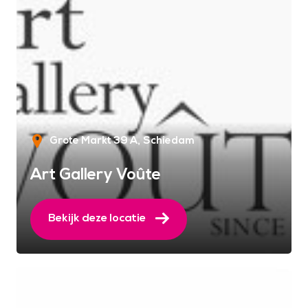
Grote Markt 39 A
Schiedam
Art Gallery Voûte
Bekijk deze locatie