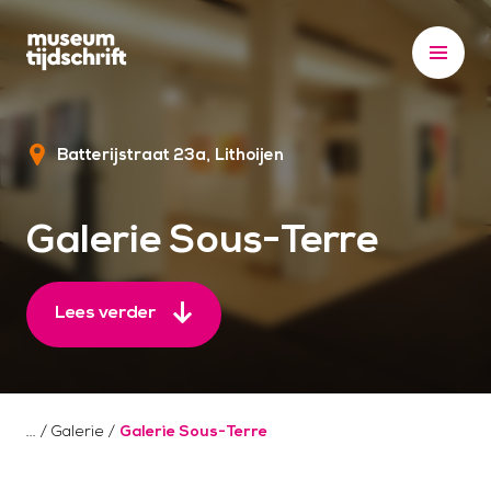
S
k
i
p
t
Batterijstraat 23a
Lithoijen
o
c
o
Galerie Sous-Terre
n
t
e
Lees verder
n
t
/
Galerie
/
Galerie Sous-Terre