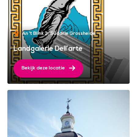
An 't Blink 3
Südarle Grossheide
Landgalerie Dell’arte
Bekijk deze locatie