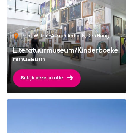
Prins Willem-Alexanderhof 5
Den Haag
Literatuurmuseum/Kinderboeke
nmuseum
Bekijk deze locatie