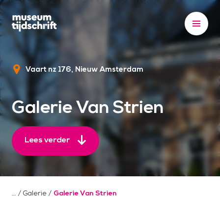
S
k
i
p
t
Vaart nz 176
Nieuw Amsterdam
o
c
o
Galerie Van Strien
n
t
e
Lees verder
n
t
/
Galerie
/
Galerie Van Strien