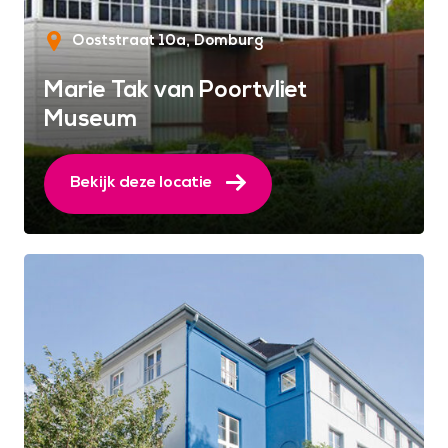
Ooststraat 10a
Domburg
Marie Tak van Poortvliet
Museum
Bekijk deze locatie