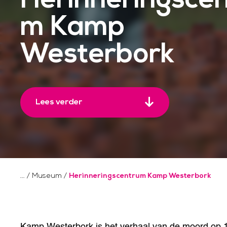
m Kamp
Westerbork
Lees verder
/
Museum
/
Herinneringscentrum Kamp Westerbork
Kamp Westerbork is het verhaal van de moord op 