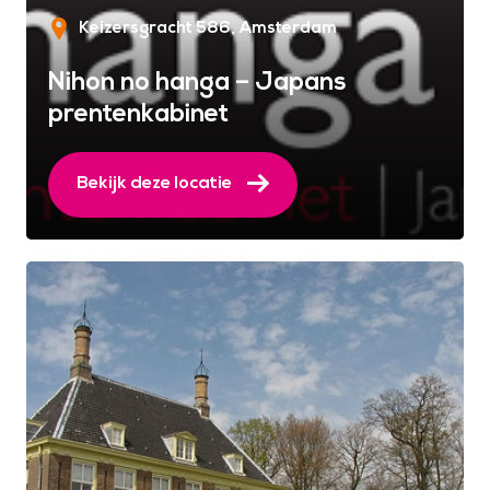
Keizersgracht 586
Amsterdam
Nihon no hanga – Japans
prentenkabinet
Bekijk deze locatie