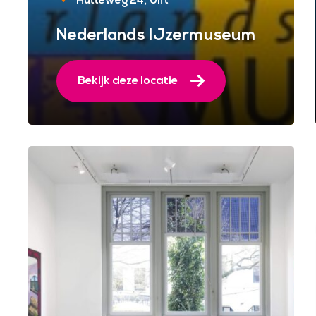
Hutteweg 24
Ulft
Nederlands IJzermuseum
Bekijk deze locatie