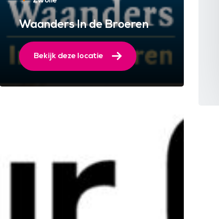
Zwolle
Waanders In de Broeren
Bekijk deze locatie