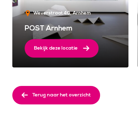
Weverstraat 40
Arnhem
POST Arnhem
Bekijk deze locatie
Terug naar het overzicht