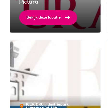
Pictura
Bekijk deze locatie
ICER, DRU Industriepark,