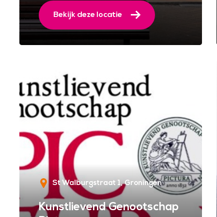
Bekijk deze locatie
St Walburgstraat 1
Groningen
Kunstlievend Genootschap