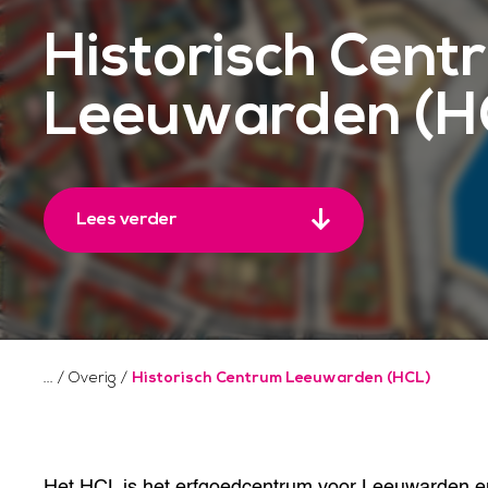
Historisch Cent
Leeuwarden (H
Lees verder
/
Overig
/
Historisch Centrum Leeuwarden (HCL)
Het HCL is het erfgoedcentrum voor Leeuwarden en