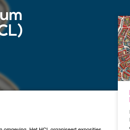
rum
CL)
 omgeving. Het HCL organiseert exposities,