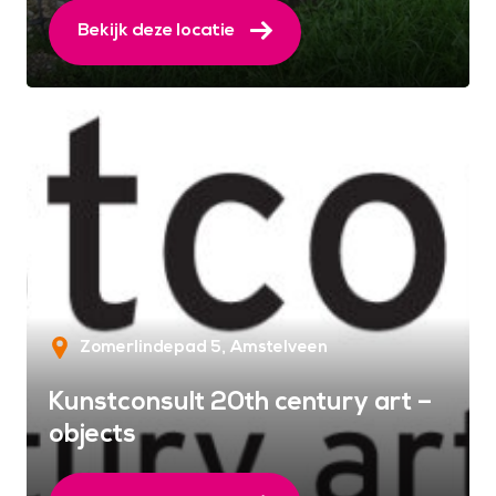
Bekijk deze locatie
Zomerlindepad 5
Amstelveen
Kunstconsult 20th century art –
objects