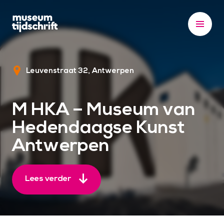
S
k
i
p
t
Leuvenstraat 32
Antwerpen
o
c
o
M HKA – Museum van
n
Hedendaagse Kunst
t
e
Antwerpen
n
t
Lees verder