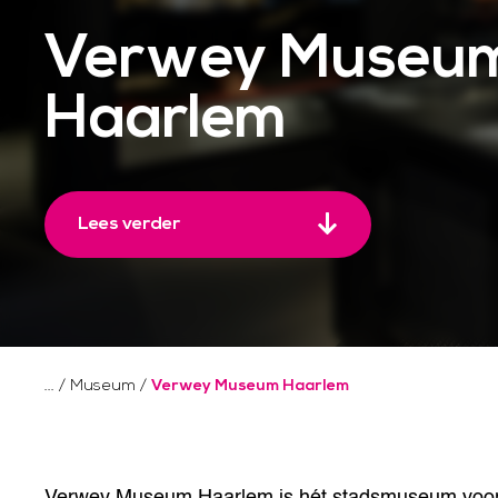
Verwey Museu
Haarlem
Lees verder
/
Museum
/
Verwey Museum Haarlem
Verwey Museum Haarlem is hét stadsmuseum voor h