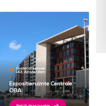
Oosterdokskade
143
Amsterdam
Expositieruimte Centrale
OBA
Bekijk deze locatie