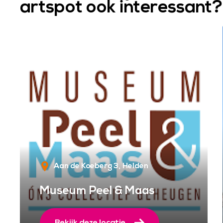
artspot ook interessant?
Aan de Koeberg 3
Helden
Museum Peel & Maas
Bekijk deze locatie