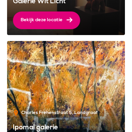
Galerie Wit Licht
Bekijk deze locatie
Charles Frehenstraat 5
Landgraaf
Ipomal galerie