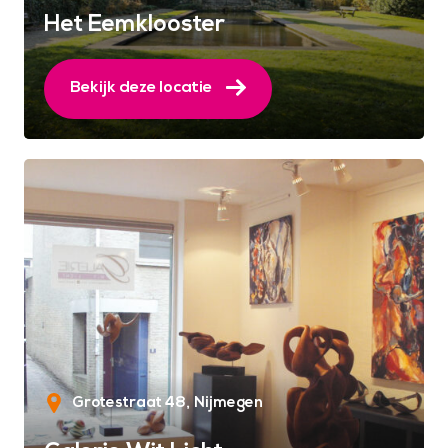
Het Eemklooster
Bekijk deze locatie
Grotestraat 48
Nijmegen