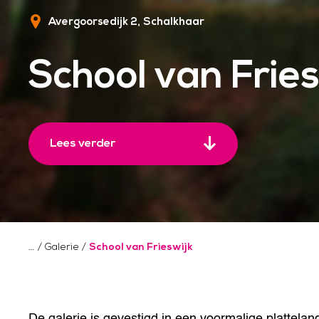
Avergoorsedijk 2
Schalkhaar
School van Fries
Lees verder
/
Galerie
/
School van Frieswijk
De galerie is gevestigd in een voormalige plattelan