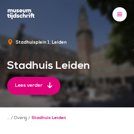
S
k
i
p
t
Stadhuisplein 1
Leiden
o
c
o
Stadhuis Leiden
n
t
e
Lees verder
n
t
/
Overig
/
Stadhuis Leiden