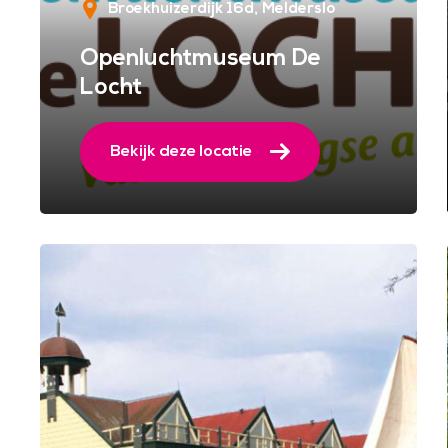
Broekhuizerdijk 16d
Melderslo
Openluchtmuseum De
Locht
Bekijk deze locatie