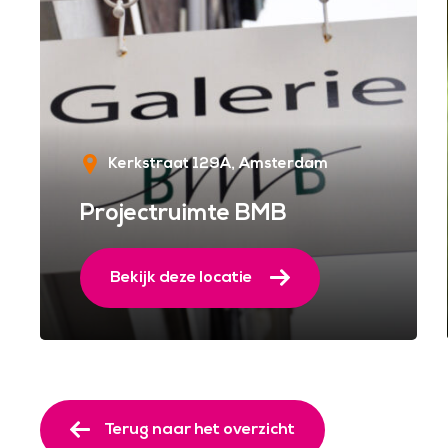
Kerkstraat 129A
Amsterdam
Projectruimte BMB
Bekijk deze locatie
Terug naar het overzicht