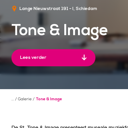
Lange Nieuwstraat 191 - I
Schiedam
Tone & Image
Lees verder
/
Galerie
/
Tone & Image
De St. Tone & Image presenteert museale muziekfot