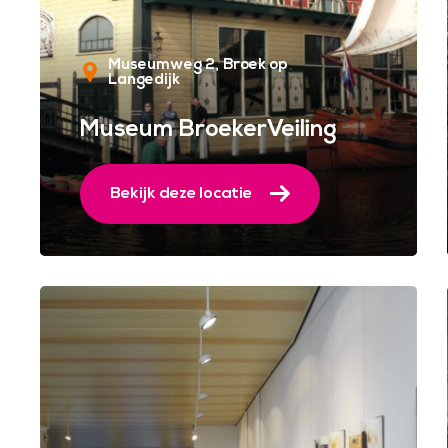
Museumweg 2
Broek op
Langedijk
Museum BroekerVeiling
Bekijk deze locatie