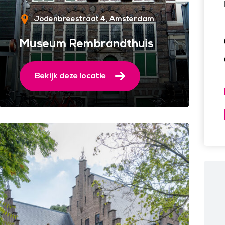
Jodenbreestraat 4
Amsterdam
Museum Rembrandthuis
Bekijk deze locatie