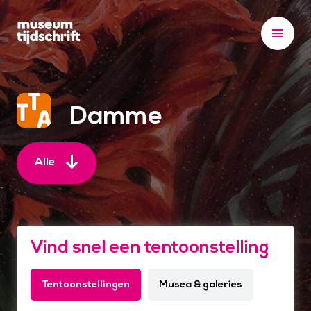
S
k
i
p
t
o
Damme
c
o
n
Alle
t
e
n
t
Vind snel een tentoonstelling
Tentoonstellingen
Musea & galeries