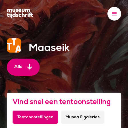
S
k
i
p
t
o
Maaseik
c
o
n
Alle
t
e
n
t
Vind snel een tentoonstelling
Tentoonstellingen
Musea & galeries