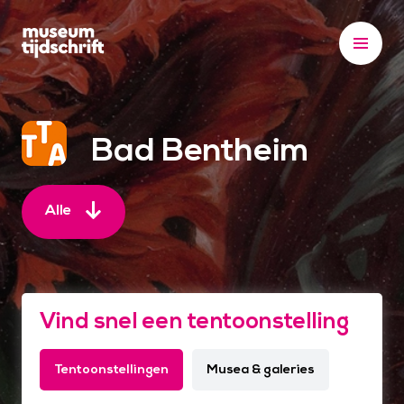
S
k
i
p
t
o
Bad Bentheim
c
o
n
Alle
t
e
n
t
Vind snel een tentoonstelling
Tentoonstellingen
Musea & galeries