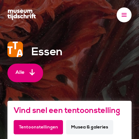
S
k
i
p
t
o
Essen
c
o
n
Alle
t
e
n
t
Vind snel een tentoonstelling
Tentoonstellingen
Musea & galeries