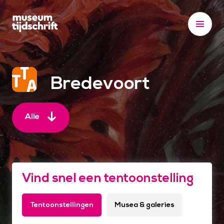
S
k
i
p
t
o
Bredevoort
c
o
n
Alle
t
e
n
t
Vind snel een tentoonstelling
Tentoonstellingen
Musea & galeries