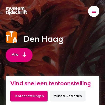
S
k
i
p
t
o
Den Haag
c
o
n
Alle
t
e
n
t
Vind snel een tentoonstelling
Tentoonstellingen
Musea & galeries