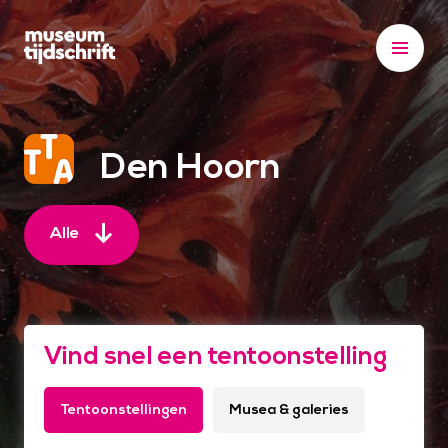
S
k
i
p
t
o
Den Hoorn
c
o
n
Alle
t
e
n
t
Vind snel een tentoonstelling
Tentoonstellingen
Musea & galeries