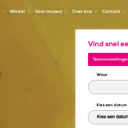
Winkel
Voor musea
Over ons
Contact
Vind snel e
Tentoonstellinge
Waar
Kies een datum