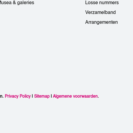
usea & galeries
Losse nummers
Verzamelband
Arrangementen
en.
Privacy Policy
|
Sitemap
|
Algemene voorwaarden
.