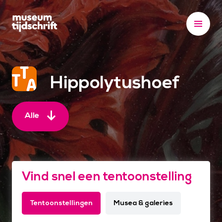
S
k
i
p
t
o
Hippolytushoef
c
o
n
Alle
t
e
n
t
Vind snel een tentoonstelling
Tentoonstellingen
Musea & galeries