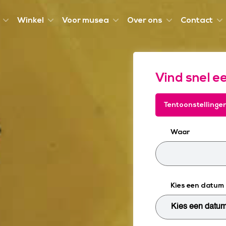
Winkel
Voor musea
Over ons
Contact
Vind snel e
Tentoonstellinge
Waar
Kies een datum