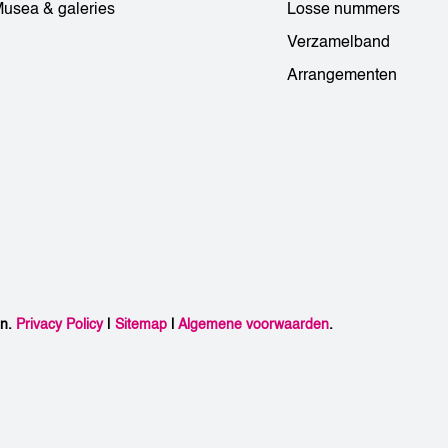
usea & galeries
Losse nummers
Verzamelband
Arrangementen
en.
Privacy Policy
|
Sitemap
|
Algemene voorwaarden
.