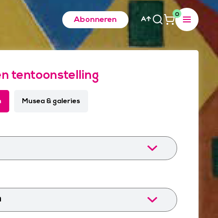
0
Abonneren
en tentoonstelling
n
Musea & galeries