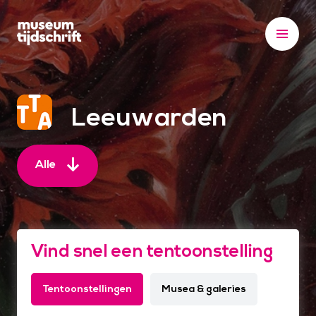
S
k
i
p
t
o
Leeuwarden
c
o
n
Alle
t
e
n
t
Vind snel een tentoonstelling
Tentoonstellingen
Musea & galeries