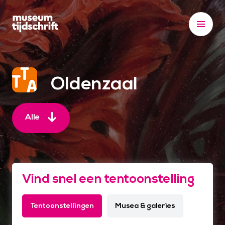
S
k
i
p
t
o
Oldenzaal
c
o
n
Alle
t
e
n
t
Vind snel een tentoonstelling
Tentoonstellingen
Musea & galeries