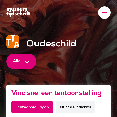
S
k
i
p
t
o
Oudeschild
c
o
n
Alle
t
e
n
t
Vind snel een tentoonstelling
Tentoonstellingen
Musea & galeries