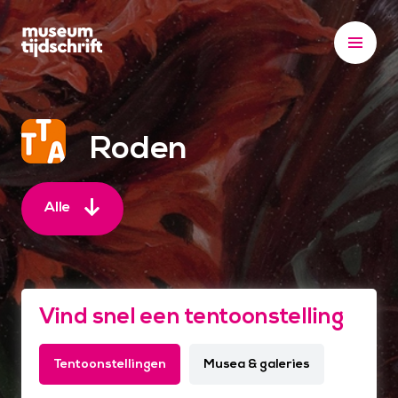
S
k
i
p
t
o
Roden
c
o
n
Alle
t
e
n
t
Vind snel een tentoonstelling
Tentoonstellingen
Musea & galeries