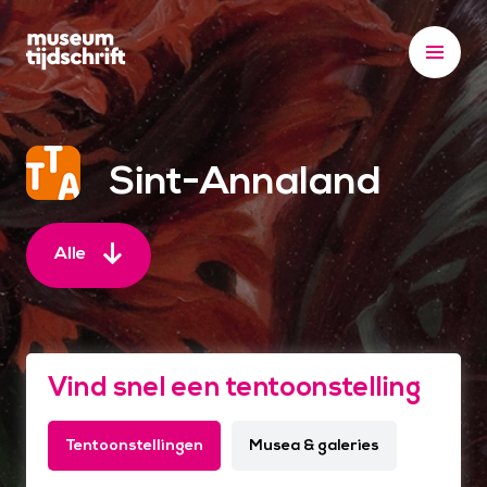
S
k
i
p
t
o
Sint-Annaland
c
o
n
Alle
t
e
n
t
Vind snel een tentoonstelling
Tentoonstellingen
Musea & galeries