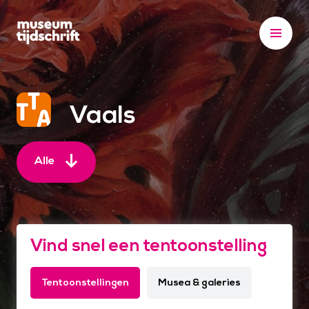
S
k
i
p
t
o
Vaals
c
o
n
Alle
t
e
n
t
Vind snel een tentoonstelling
Tentoonstellingen
Musea & galeries