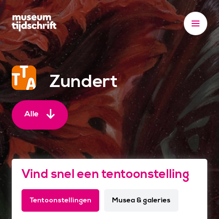
S
k
i
p
t
o
Zundert
c
o
n
Alle
t
e
n
t
Vind snel een tentoonstelling
Tentoonstellingen
Musea & galeries