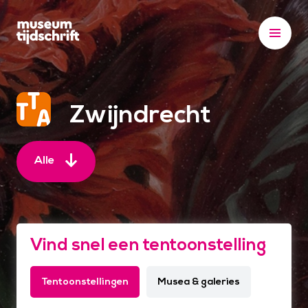
S
k
i
p
t
o
Zwijndrecht
c
o
n
Alle
t
e
n
t
Vind snel een tentoonstelling
Tentoonstellingen
Musea & galeries