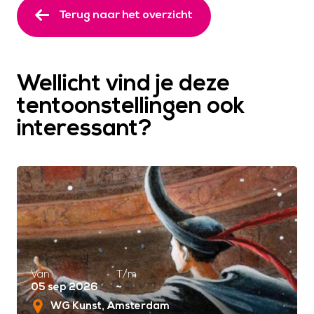
Terug naar het overzicht
Wellicht vind je deze
tentoonstellingen ook
interessant?
Van
T/m
05 sep 2026
~
WG Kunst
Amsterdam