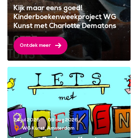
Kijk maar eens goed!
Kinderboekenweekproject WG
Kunst met Charlotte Dematons
Ontdek meer
Van
T/m
24 jul 2026
09 aug 2026
WG Kunst
Amsterdam