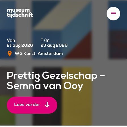
S
k
i
p
t
o
Van
T/m
21 aug 2026
23 aug 2026
c
WG Kunst
Amsterdam
o
n
t
Prettig Gezelschap –
e
Semna van Ooy
n
t
Lees verder