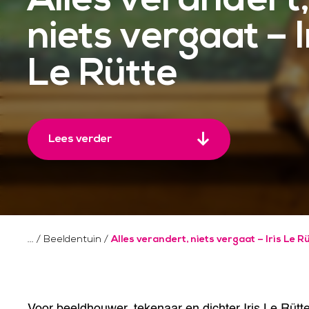
niets vergaat – I
Le Rütte
Lees verder
/
Beeldentuin
/
Alles verandert, niets vergaat – Iris Le R
Voor beeldhouwer, tekenaar en dichter Iris Le Rütt