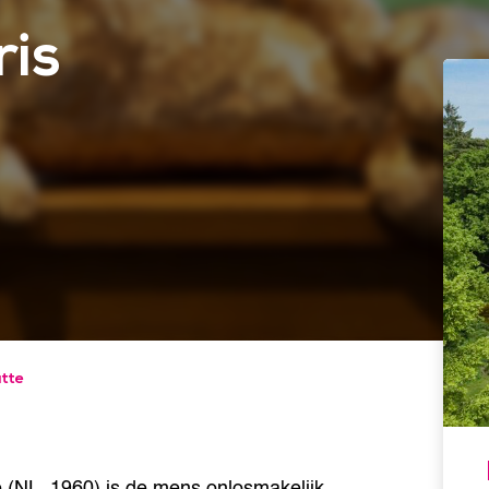
ris
ütte
e (NL, 1960) is de mens onlosmakelijk