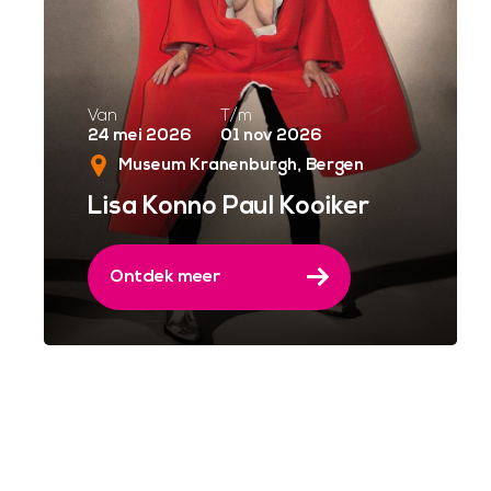
Van
T/m
24 mei 2026
01 nov 2026
Museum Kranenburgh
Bergen
Lisa Konno Paul Kooiker
Ontdek meer