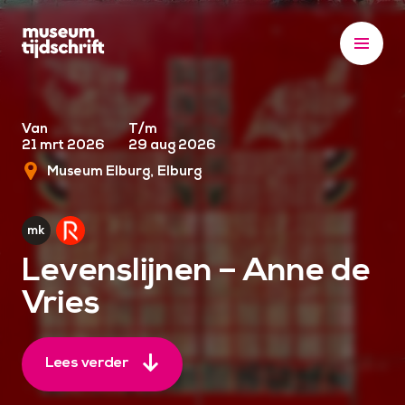
S
k
i
p
t
o
Van
T/m
21 mrt 2026
29 aug 2026
c
Museum Elburg
Elburg
o
n
t
e
Levenslijnen – Anne de
n
Vries
t
Lees verder