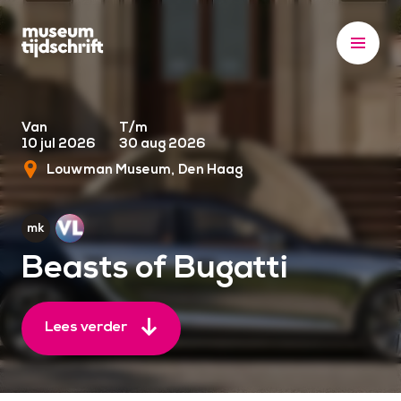
S
k
i
p
t
o
Van
T/m
10 jul 2026
30 aug 2026
c
Louwman Museum
Den Haag
o
n
t
e
Beasts of Bugatti
n
t
Lees verder