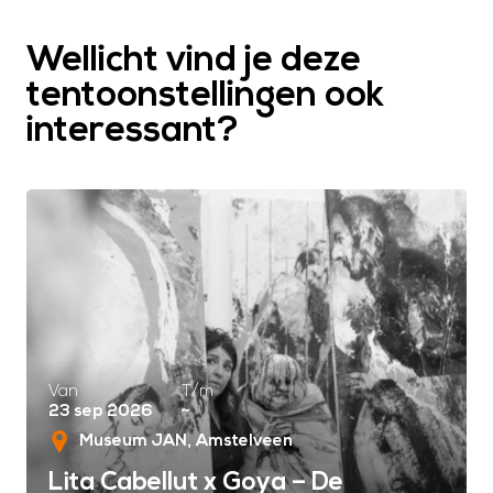
Wellicht vind je deze
tentoonstellingen ook
interessant?
Van
T/m
23 sep 2026
~
Museum JAN
Amstelveen
Lita Cabellut x Goya – De