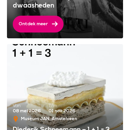
dwaasheden
Ontdek meer
Van
T/m
08 mei 2026
01 nov 2026
Museum JAN
Amstelveen
Diederik Schneemann – 1 + 1 = 3