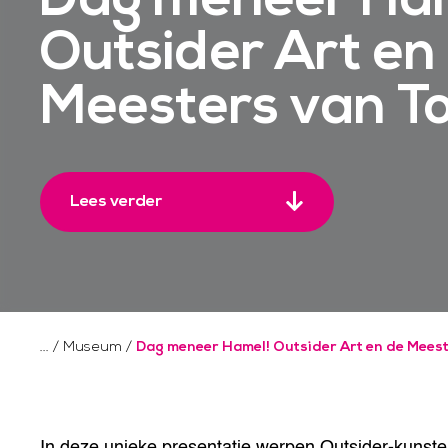
Outsider Art en
Meesters van T
Lees verder
/
Museum
/
Dag meneer Hamel! Outsider Art en de Mees
In deze unieke presentatie werpen Outsider-kunst