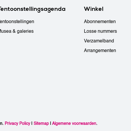
Tentoonstellingsagenda
Winkel
entoonstellingen
Abonnementen
usea & galeries
Losse nummers
Verzamelband
Arrangementen
en.
Privacy Policy
|
Sitemap
|
Algemene voorwaarden
.