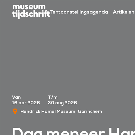
S
k
Tentoonstellingsagenda
Artikelen
i
p
t
o
c
o
n
t
e
n
Van
T/m
t
16 apr 2026
30 aug 2026
Hendrick Hamel Museum
Gorinchem
Dag meneer Ha