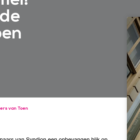
 de
oen
ters van Toen
enaars van Syndion een onbevangen blik op