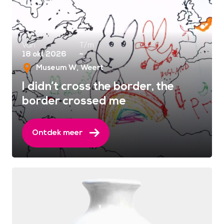
Van
T/m
18 okt 2026
~
Museum W
Weert
I didn’t cross the border, the
border crossed me
Ontdek meer