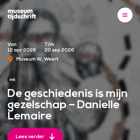
S
k
i
p
t
o
Van
T/m
12 apr 2026
20 sep 2026
c
Museum W
Weert
o
n
t
e
De geschiedenis is mijn
n
gezelschap – Danielle
t
Lemaire
Lees verder