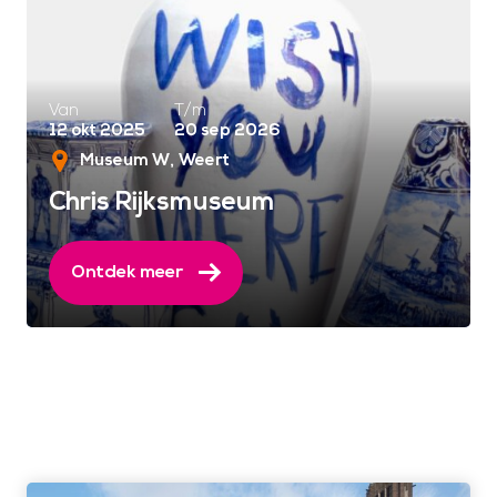
Van
T/m
12 okt 2025
20 sep 2026
Museum W
Weert
Chris Rijksmuseum
Ontdek meer