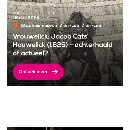
Van
T/m
18 dec 2025
~
Stadhuismuseum Zierikzee
Zierikzee
Vrouwelick: Jacob Cats’
Houwelick (1625) – achterhaald
of actueel?
Ontdek meer