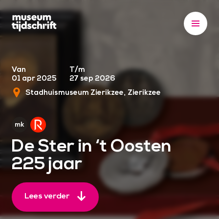
S
k
i
p
t
o
Van
T/m
01 apr 2025
27 sep 2026
c
Stadhuismuseum Zierikzee
Zierikzee
o
n
t
e
De Ster in ‘t Oosten
n
225 jaar
t
Lees verder