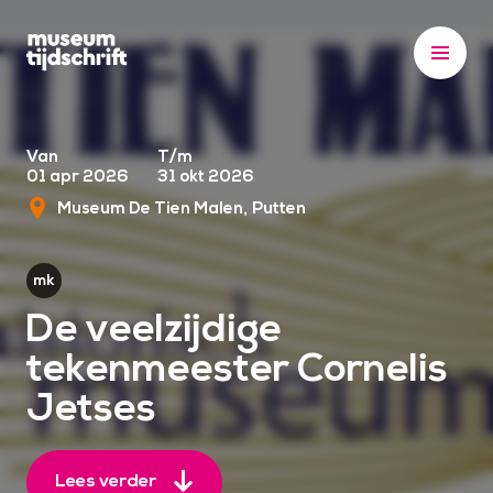
S
k
i
p
t
o
Van
T/m
01 apr 2026
31 okt 2026
c
Museum De Tien Malen
Putten
o
n
t
e
De veelzijdige
n
tekenmeester Cornelis
t
Jetses
Lees verder