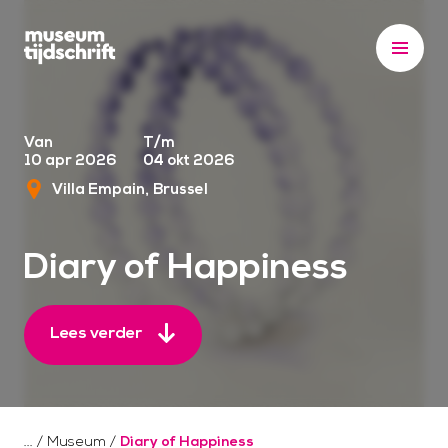
S
k
i
p
t
o
Van
T/m
10 apr 2026
04 okt 2026
c
Villa Empain
Brussel
o
n
t
Diary of Happiness
e
n
t
Lees verder
/
Museum
/
Diary of Happiness