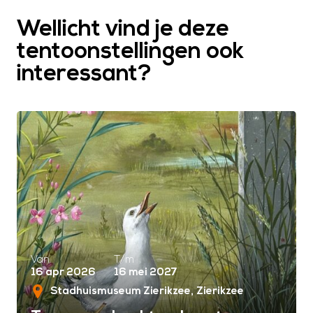
Wellicht vind je deze
tentoonstellingen ook
interessant?
Van
T/m
16 apr 2026
16 mei 2027
Stadhuismuseum Zierikzee
Zierikzee