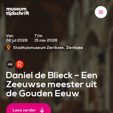
S
k
i
p
t
o
Van
T/m
02 jul 2026
15 nov 2026
c
Stadhuismuseum Zierikzee
Zierikzee
o
n
t
e
Daniel de Blieck – Een
n
Zeeuwse meester uit
t
de Gouden Eeuw
Lees verder