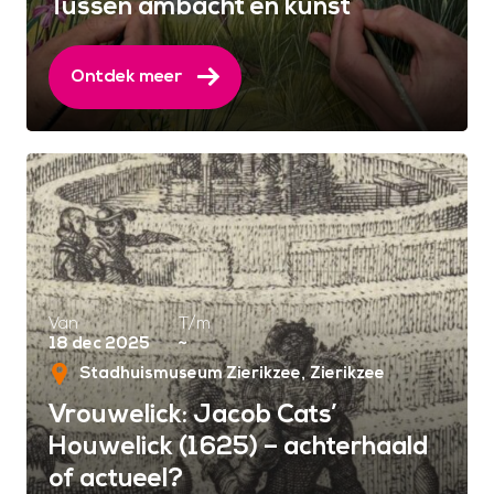
Tussen ambacht en kunst
Ontdek meer
Van
T/m
18 dec 2025
~
Stadhuismuseum Zierikzee
Zierikzee
Vrouwelick: Jacob Cats’
Houwelick (1625) – achterhaald
of actueel?