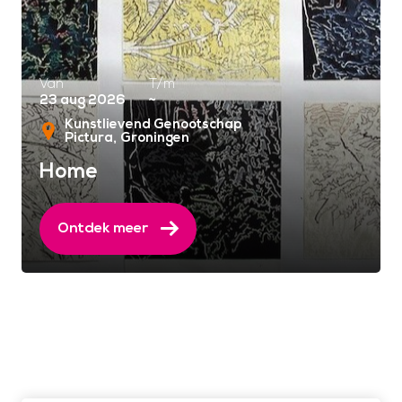
Van
T/m
23 aug 2026
~
Kunstlievend Genootschap
Pictura
Groningen
Home
Ontdek meer