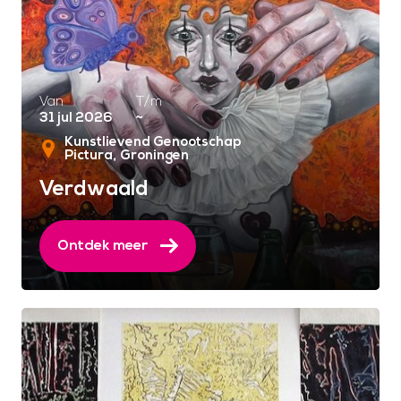
Van
T/m
31 jul 2026
~
Kunstlievend Genootschap
Pictura
Groningen
Verdwaald
Ontdek meer